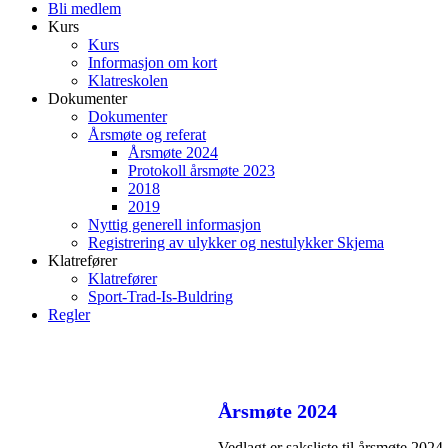
Bli medlem
Kurs
Kurs
Informasjon om kort
Klatreskolen
Dokumenter
Dokumenter
Årsmøte og referat
Årsmøte 2024
Protokoll årsmøte 2023
2018
2019
Nyttig generell informasjon
Registrering av ulykker og nestulykker Skjema
Klatrefører
Klatrefører
Sport-Trad-Is-Buldring
Regler
Årsmøte 2024
Vedlagt er saksliste til årsmøte 2024