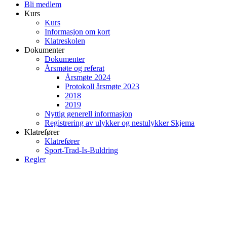
Bli medlem
Kurs
Kurs
Informasjon om kort
Klatreskolen
Dokumenter
Dokumenter
Årsmøte og referat
Årsmøte 2024
Protokoll årsmøte 2023
2018
2019
Nyttig generell informasjon
Registrering av ulykker og nestulykker Skjema
Klatrefører
Klatrefører
Sport-Trad-Is-Buldring
Regler