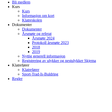
Bli medlem
Kurs
Kurs
Informasjon om kort
Klatreskolen
Dokumenter
Dokumenter
Årsmøte og referat
Årsmøte 2024
Protokoll årsmøte 2023
2018
2019
Nyttig generell informasjon
Registrering av ulykker og nestulykker Skjema
Klatrefører
Klatrefører
Sport-Trad-Is-Buldring
Regler