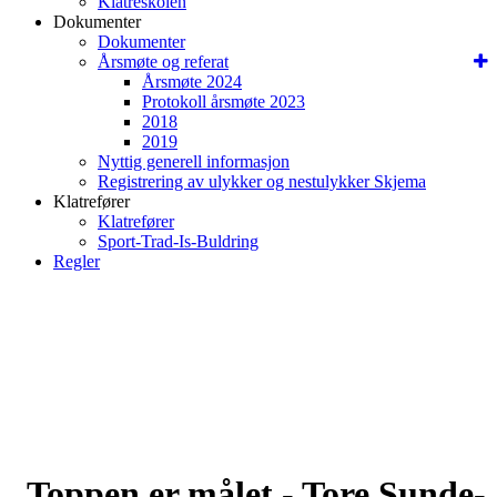
Klatreskolen
Dokumenter
Dokumenter
Årsmøte og referat
Årsmøte 2024
Protokoll årsmøte 2023
2018
2019
Nyttig generell informasjon
Registrering av ulykker og nestulykker Skjema
Klatrefører
Klatrefører
Sport-Trad-Is-Buldring
Regler
Toppen er målet - Tore Sunde-