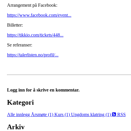
Arrangement på Facebook:
https://www.facebook.com/event...
Billetter:
https://tikkio.com/tickets/448...
Se referanser:
https://talerlisten.no/profil/...
Logg inn for å skrive en kommentar.
Kategori
Alle innlegg
Årsmøte (1)
Kurs (1)
Ungdoms klatring (1)
RSS
Arkiv