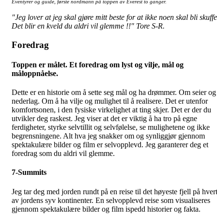
Eventyrer og guide, første nordmann på toppen av Everest to ganger.
"Jeg lover at jeg skal gjøre mitt beste for at ikke noen skal bli skuffe
Det blir en kveld du aldri vil glemme !!" Tore S-R.
Foredrag
Toppen er målet. Et foredrag om lyst og vilje, mål og
måloppnåelse.
Dette er en historie om å sette seg mål og ha drømmer. Om seier og
nederlag. Om å ha vilje og mulighet til å realisere. Det er utenfor
komfortsonen, i den fysiske virkelighet at ting skjer. Det er der du
utvikler deg raskest. Jeg viser at det er viktig å ha tro på egne
ferdigheter, styrke selvtillit og selvfølelse, se mulighetene og ikke
begrensningene. Alt hva jeg snakker om og synliggjør gjennom
spektakulære bilder og film er selvopplevd. Jeg garanterer deg et
foredrag som du aldri vil glemme.
7-Summits
Jeg tar deg med jorden rundt på en reise til det høyeste fjell på hver
av jordens syv kontinenter. En selvopplevd reise som visualiseres
gjennom spektakulære bilder og film ispedd historier og fakta.