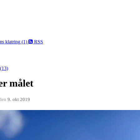
 klatring (1)
RSS
(13)
er målet
den
9. okt 2019