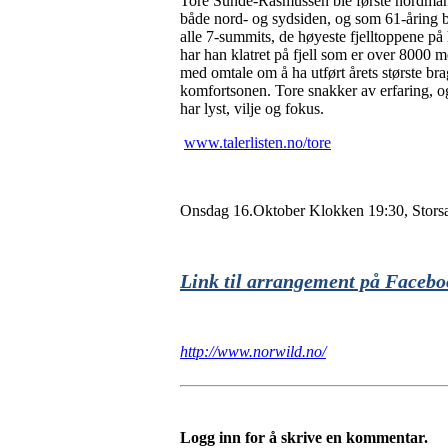
Tore Sunde-Rasmussen ble første nordmann t
både nord- og sydsiden, og som 61-åring bl
alle 7-summits, de høyeste fjelltoppene på h
har han klatret på fjell som er over 8000
med omtale om å ha utført årets største br
komfortsonen. Tore snakker av erfaring, og
har lyst, vilje og fokus.
www.talerlisten.no/tore
Onsdag 16.Oktober Klokken 19:30, Storsal
Link til arrangement på Facebo
http://www.norwild.no/
Logg inn for å skrive en kommentar.