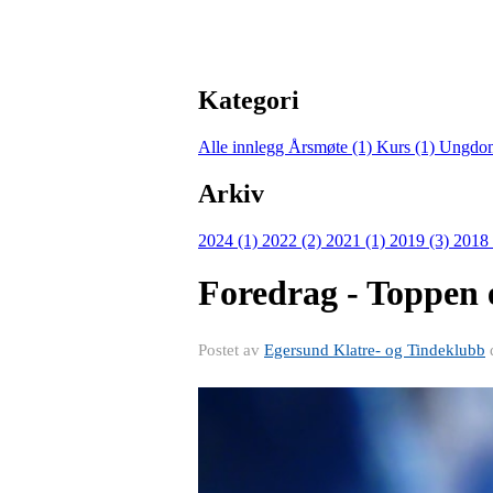
Kategori
Alle innlegg
Årsmøte (1)
Kurs (1)
Ungdoms
Arkiv
2024 (1)
2022 (2)
2021 (1)
2019 (3)
2018 
Foredrag - Toppen 
Postet av
Egersund Klatre- og Tindeklubb