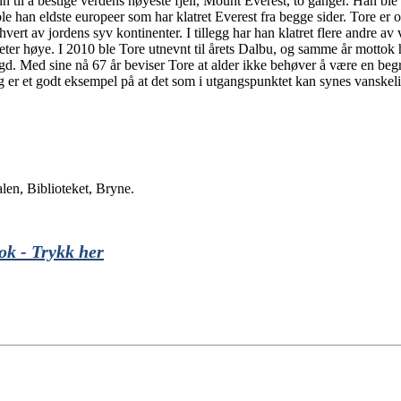
il å bestige verdens høyeste fjell, Mount Everest, to ganger. Han ble 
e han eldste europeer som har klatret Everest fra begge sider. Tore er
vert av jordens syv kontinenter. I tillegg har han klatret flere andre av 
 meter høye. I 2010 ble Tore utnevnt til årets Dalbu, og samme år mot
agd. Med sine nå 67 år beviser Tore at alder ikke behøver å være en be
 er et godt eksempel på at det som i utgangspunktet kan synes vanskelig
en, Biblioteket, Bryne.
ok - Trykk her