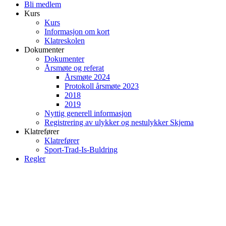
Bli medlem
Kurs
Kurs
Informasjon om kort
Klatreskolen
Dokumenter
Dokumenter
Årsmøte og referat
Årsmøte 2024
Protokoll årsmøte 2023
2018
2019
Nyttig generell informasjon
Registrering av ulykker og nestulykker Skjema
Klatrefører
Klatrefører
Sport-Trad-Is-Buldring
Regler