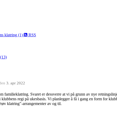
 klatring (1)
RSS
(13)
den
3. apr 2022
om familieklatring. Svaret er dessverre at vi på grunn av nye retningsli
t i klubbens regi på ukesbasis. Vi planlegger å få i gang en form for klubb
Prøv klatring"-arrangementer av og til.