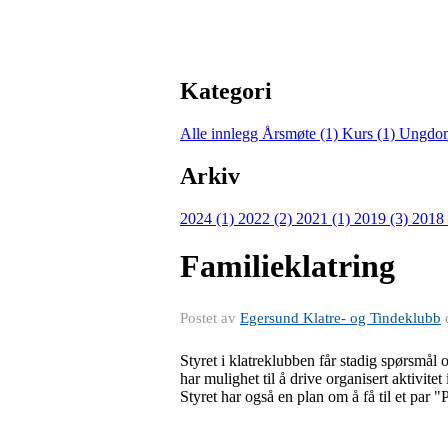
Kategori
Alle innlegg
Årsmøte (1)
Kurs (1)
Ungdoms
Arkiv
2024 (1)
2022 (2)
2021 (1)
2019 (3)
2018 
Familieklatring
Postet av
Egersund Klatre- og Tindeklubb
Styret i klatreklubben får stadig spørsmål 
har mulighet til å drive organisert aktivite
Styret har også en plan om å få til et par "